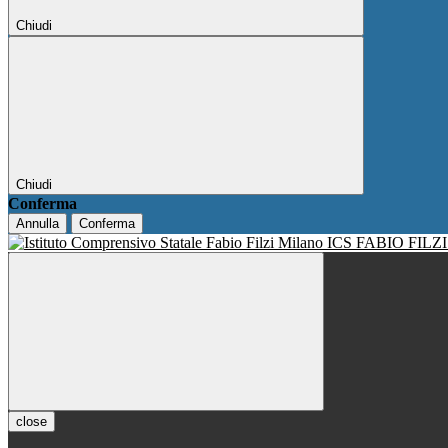
Chiudi
Chiudi
Conferma
Annulla
Conferma
ICS FABIO FILZ
close