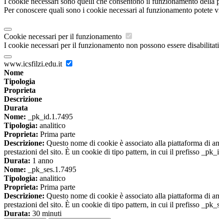
I cookie necessari sono quelli che consentono il funzionamento della pi
Per conoscere quali sono i cookie necessari al funzionamento potete v
Cookie necessari per il funzionamento
I cookie necessari per il funzionamento non possono essere disabilitati.
www.icsfilzi.edu.it
Nome
Tipologia
Proprieta
Descrizione
Durata
Nome:
_pk_id.1.7495
Tipologia:
analitico
Proprieta:
Prima parte
Descrizione:
Questo nome di cookie è associato alla piattaforma di ana
prestazioni del sito. È un cookie di tipo pattern, in cui il prefisso _pk
Durata:
1 anno
Nome:
_pk_ses.1.7495
Tipologia:
analitico
Proprieta:
Prima parte
Descrizione:
Questo nome di cookie è associato alla piattaforma di ana
prestazioni del sito. È un cookie di tipo pattern, in cui il prefisso _pk
Durata:
30 minuti