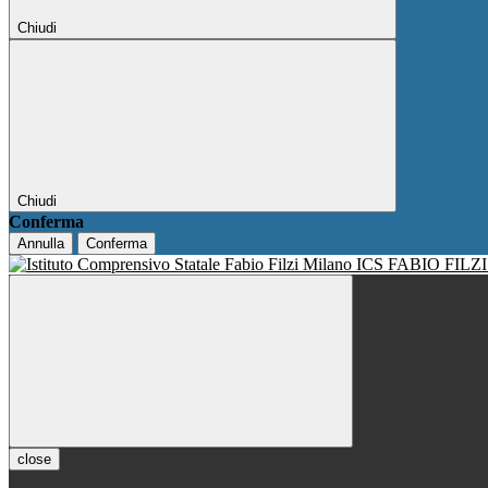
Chiudi
Chiudi
Conferma
Annulla
Conferma
ICS FABIO FILZ
close