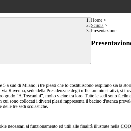
Home
>
Scuola
>
Presentazione
Presentazion
5 a sud di Milano; i tre plessi che lo costituiscono respirano sia la stori
 via Ravenna, sede della Presidenza e degli uffici amministrativi, si tro
mo grado “A.Toscanini”, molto vicine tra loro. Tutte le sedi sono facilm
n cui sono collocati i diversi plessi rappresenta il bacino d'utenza preval
e delle tre sedi scolastiche.
kie necessari al funzionamento ed utili alle finalità illustrate nella
COO