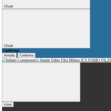
Chiudi
Chiudi
Conferma
Annulla
Conferma
ICS FABIO FILZ
close