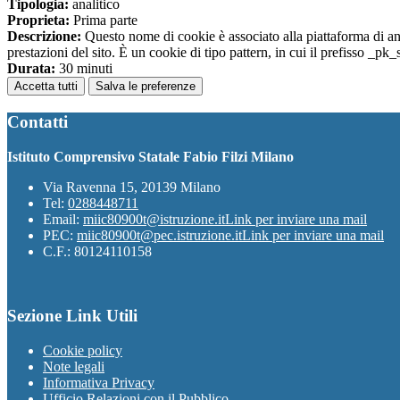
Tipologia:
analitico
Proprieta:
Prima parte
Descrizione:
Questo nome di cookie è associato alla piattaforma di ana
prestazioni del sito. È un cookie di tipo pattern, in cui il prefisso _pk
Durata:
30 minuti
Accetta tutti
Salva le preferenze
Contatti
Istituto Comprensivo Statale Fabio Filzi Milano
Via Ravenna 15, 20139 Milano
Tel:
0288448711
Email:
miic80900t@istruzione.it
Link per inviare una mail
PEC:
miic80900t@pec.istruzione.it
Link per inviare una mail
C.F.: 80124110158
Sezione Link Utili
Cookie policy
Note legali
Informativa Privacy
Ufficio Relazioni con il Pubblico