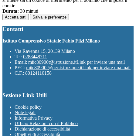
si ritiene sia un codice di riferimento per il dominio che imposta il
cookie.
Durata:
30 minuti
Accetta tutti
Salva le preferenze
Contatti
Istituto Comprensivo Statale Fabio Filzi Milano
Via Ravenna 15, 20139 Milano
Tel:
0288448711
Email:
miic80900t@istruzione.it
Link per inviare una mail
PEC:
miic80900t@pec.istruzione.it
Link per inviare una mail
C.F.: 80124110158
Sezione Link Utili
Cookie policy
Note legali
Informativa Privacy
Ufficio Relazioni con il Pubblico
Dichiarazione di accessibilità
Obiettivi di accessibilità