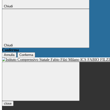
Chiudi
Chiudi
Conferma
Annulla
Conferma
ICS FABIO FILZ
close