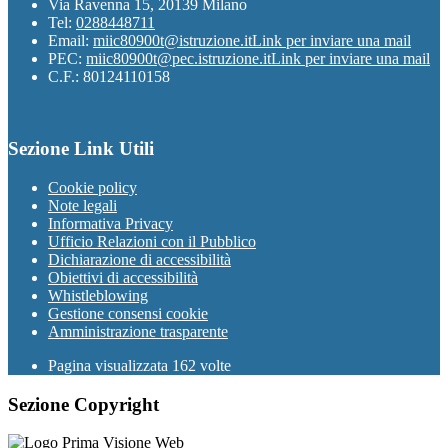
Via Ravenna 15, 20139 Milano
Tel:
0288448711
Email:
miic80900t@istruzione.it
Link per inviare una mail
PEC:
miic80900t@pec.istruzione.it
Link per inviare una mail
C.F.: 80124110158
Sezione Link Utili
Cookie policy
Note legali
Informativa Privacy
Ufficio Relazioni con il Pubblico
Dichiarazione di accessibilità
Obiettivi di accessibilità
Whistleblowing
Gestione consensi cookie
Amministrazione trasparente
Pagina visualizzata
162
volte
Sezione Copyright