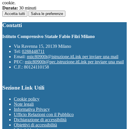
cookie.
Durata:
30 minuti
Accetta tutti
Salva le preferenze
Contatti
Istituto Comprensivo Statale Fabio Filzi Milano
Via Ravenna 15, 20139 Milano
Tel:
0288448711
Email:
miic80900t@istruzione.it
Link per inviare una mail
PEC:
miic80900t@pec.istruzione.it
Link per inviare una mail
C.F.: 80124110158
Sezione Link Utili
Cookie policy
Note legali
Informativa Privacy
Ufficio Relazioni con il Pubblico
Dichiarazione di accessibilità
Obiettivi di accessibilità