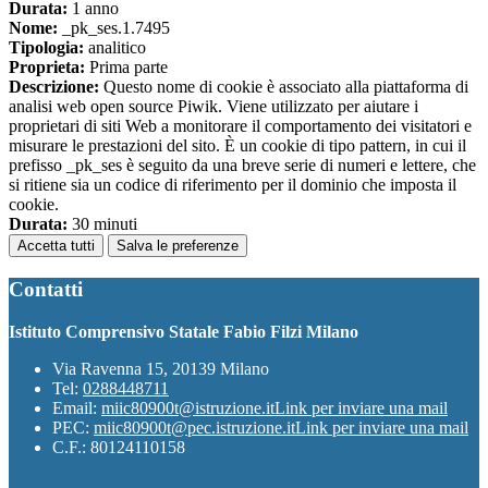
Durata:
1 anno
Nome:
_pk_ses.1.7495
Tipologia:
analitico
Proprieta:
Prima parte
Descrizione:
Questo nome di cookie è associato alla piattaforma di
analisi web open source Piwik. Viene utilizzato per aiutare i
proprietari di siti Web a monitorare il comportamento dei visitatori e
misurare le prestazioni del sito. È un cookie di tipo pattern, in cui il
prefisso _pk_ses è seguito da una breve serie di numeri e lettere, che
si ritiene sia un codice di riferimento per il dominio che imposta il
cookie.
Durata:
30 minuti
Accetta tutti
Salva le preferenze
Contatti
Istituto Comprensivo Statale Fabio Filzi Milano
Via Ravenna 15, 20139 Milano
Tel:
0288448711
Email:
miic80900t@istruzione.it
Link per inviare una mail
PEC:
miic80900t@pec.istruzione.it
Link per inviare una mail
C.F.: 80124110158