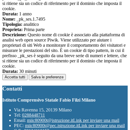
si ritiene sia un codice di riferimento per il dominio che imposta il
cookie.
Durata:
1 anno
Nome:
_pk_ses.1.7495
Tipologia:
analitico
Proprieta:
Prima parte
Descrizione:
Questo nome di cookie è associato alla piattaforma di
analisi web open source Piwik. Viene utilizzato per aiutare i
proprietari di siti Web a monitorare il comportamento dei visitatori e
misurare le prestazioni del sito. È un cookie di tipo pattern, in cui il
prefisso _pk_ses è seguito da una breve serie di numeri e lettere, che
si ritiene sia un codice di riferimento per il dominio che imposta il
cookie.
Durata:
30 minuti
Accetta tutti
Salva le preferenze
Contatti
Istituto Comprensivo Statale Fabio Filzi Milano
Via Ravenna 15, 20139 Milano
Tel:
0288448711
Email:
miic80900t@istruzione.it
Link per inviare una mail
PEC:
miic80900t@pec.istruzione.it
Link per inviare una mail