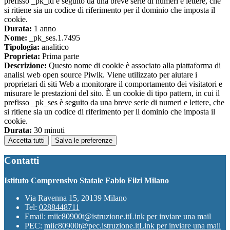
prefisso _pk_id è seguito da una breve serie di numeri e lettere, che
si ritiene sia un codice di riferimento per il dominio che imposta il
cookie.
Durata:
1 anno
Nome:
_pk_ses.1.7495
Tipologia:
analitico
Proprieta:
Prima parte
Descrizione:
Questo nome di cookie è associato alla piattaforma di
analisi web open source Piwik. Viene utilizzato per aiutare i
proprietari di siti Web a monitorare il comportamento dei visitatori e
misurare le prestazioni del sito. È un cookie di tipo pattern, in cui il
prefisso _pk_ses è seguito da una breve serie di numeri e lettere, che
si ritiene sia un codice di riferimento per il dominio che imposta il
cookie.
Durata:
30 minuti
Accetta tutti
Salva le preferenze
Contatti
Istituto Comprensivo Statale Fabio Filzi Milano
Via Ravenna 15, 20139 Milano
Tel:
0288448711
Email:
miic80900t@istruzione.it
Link per inviare una mail
PEC:
miic80900t@pec.istruzione.it
Link per inviare una mail