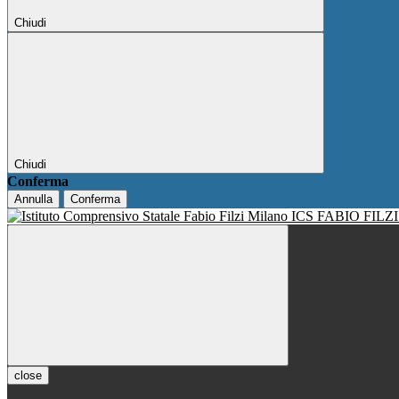
Chiudi
Chiudi
Conferma
Annulla
Conferma
ICS FABIO FILZ
close