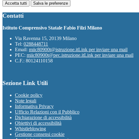
Accetta tutti
Salva le preferenze
Contatti
Istituto Comprensivo Statale Fabio Filzi Milano
Via Ravenna 15, 20139 Milano
Tel:
0288448711
Email:
miic80900t@istruzione.it
Link per inviare una mail
PEC:
miic80900t@pec.istruzione.it
Link per inviare una mail
C.F.: 80124110158
Sezione Link Utili
Cookie policy
Note legali
Informativa Privacy
Ufficio Relazioni con il Pubblico
Dichiarazione di accessibilità
Obiettivi di accessibilità
Whistleblowing
Gestione consensi cookie