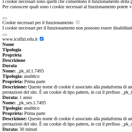
I cookie necessari sono quelli che consentono il funzionamento della pi
Per conoscere quali sono i cookie necessari al funzionamento potete v
Cookie necessari per il funzionamento
I cookie necessari per il funzionamento non possono essere disabilitati.
www.icsfilzi.edu.it
Nome
Tipologia
Proprieta
Descrizione
Durata
Nome:
_pk_id.1.7495
Tipologia:
analitico
Proprieta:
Prima parte
Descrizione:
Questo nome di cookie è associato alla piattaforma di ana
prestazioni del sito. È un cookie di tipo pattern, in cui il prefisso _pk
Durata:
1 anno
Nome:
_pk_ses.1.7495
Tipologia:
analitico
Proprieta:
Prima parte
Descrizione:
Questo nome di cookie è associato alla piattaforma di ana
prestazioni del sito. È un cookie di tipo pattern, in cui il prefisso _pk
Durata:
30 minuti