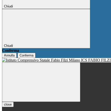
Chiudi
Chiudi
Conferma
Annulla
Conferma
ICS FABIO FILZ
close