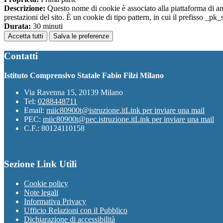
Descrizione:
Questo nome di cookie è associato alla piattaforma di ana
prestazioni del sito. È un cookie di tipo pattern, in cui il prefisso _pk
Durata:
30 minuti
Accetta tutti
Salva le preferenze
Contatti
Istituto Comprensivo Statale Fabio Filzi Milano
Via Ravenna 15, 20139 Milano
Tel:
0288448711
Email:
miic80900t@istruzione.it
Link per inviare una mail
PEC:
miic80900t@pec.istruzione.it
Link per inviare una mail
C.F.: 80124110158
Sezione Link Utili
Cookie policy
Note legali
Informativa Privacy
Ufficio Relazioni con il Pubblico
Dichiarazione di accessibilità