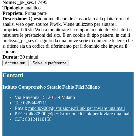
Nome:
_pk_ses.1.7495
Tipologia:
analitico
Proprieta:
Prima parte
Descrizione:
Questo nome di cookie è associato alla piattaforma di
analisi web open source Piwik. Viene utilizzato per aiutare i
proprietari di siti Web a monitorare il comportamento dei visitatori e
misurare le prestazioni del sito. È un cookie di tipo pattern, in cui il
prefisso _pk_ses è seguito da una breve serie di numeri e lettere, che
si ritiene sia un codice di riferimento per il dominio che imposta il
cookie.
Durata:
30 minuti
Accetta tutti
Salva le preferenze
Contatti
Istituto Comprensivo Statale Fabio Filzi Milano
Via Ravenna 15, 20139 Milano
Tel:
0288448711
Email:
miic80900t@istruzione.it
Link per inviare una mail
PEC:
miic80900t@pec.istruzione.it
Link per inviare una mail
C.F.: 80124110158