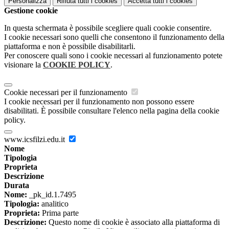
Personalizza
Rifiuta tutti
i cookies
Accetta tutti
i cookies
Gestione cookie
In questa schermata è possibile scegliere quali cookie consentire.
I cookie necessari sono quelli che consentono il funzionamento della
piattaforma e non è possibile disabilitarli.
Per conoscere quali sono i cookie necessari al funzionamento potete
visionare la
COOKIE POLICY
.
Cookie necessari per il funzionamento
I cookie necessari per il funzionamento non possono essere
disabilitati. È possibile consultare l'elenco nella pagina della cookie
policy.
www.icsfilzi.edu.it
Nome
Tipologia
Proprieta
Descrizione
Durata
Nome:
_pk_id.1.7495
Tipologia:
analitico
Proprieta:
Prima parte
Descrizione:
Questo nome di cookie è associato alla piattaforma di