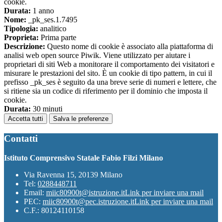
cookie.
Durata:
1 anno
Nome:
_pk_ses.1.7495
Tipologia:
analitico
Proprieta:
Prima parte
Descrizione:
Questo nome di cookie è associato alla piattaforma di
analisi web open source Piwik. Viene utilizzato per aiutare i
proprietari di siti Web a monitorare il comportamento dei visitatori e
misurare le prestazioni del sito. È un cookie di tipo pattern, in cui il
prefisso _pk_ses è seguito da una breve serie di numeri e lettere, che
si ritiene sia un codice di riferimento per il dominio che imposta il
cookie.
Durata:
30 minuti
Accetta tutti
Salva le preferenze
Contatti
Istituto Comprensivo Statale Fabio Filzi Milano
Via Ravenna 15, 20139 Milano
Tel:
0288448711
Email:
miic80900t@istruzione.it
Link per inviare una mail
PEC:
miic80900t@pec.istruzione.it
Link per inviare una mail
C.F.: 80124110158