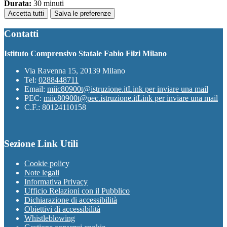
Durata:
30 minuti
Accetta tutti
Salva le preferenze
Contatti
Istituto Comprensivo Statale Fabio Filzi Milano
Via Ravenna 15, 20139 Milano
Tel:
0288448711
Email:
miic80900t@istruzione.it
Link per inviare una mail
PEC:
miic80900t@pec.istruzione.it
Link per inviare una mail
C.F.: 80124110158
Sezione Link Utili
Cookie policy
Note legali
Informativa Privacy
Ufficio Relazioni con il Pubblico
Dichiarazione di accessibilità
Obiettivi di accessibilità
Whistleblowing