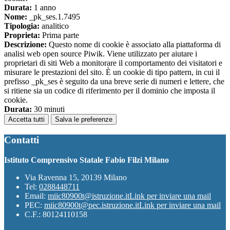
Durata:
1 anno
Nome:
_pk_ses.1.7495
Tipologia:
analitico
Proprieta:
Prima parte
Descrizione:
Questo nome di cookie è associato alla piattaforma di
analisi web open source Piwik. Viene utilizzato per aiutare i
proprietari di siti Web a monitorare il comportamento dei visitatori e
misurare le prestazioni del sito. È un cookie di tipo pattern, in cui il
prefisso _pk_ses è seguito da una breve serie di numeri e lettere, che
si ritiene sia un codice di riferimento per il dominio che imposta il
cookie.
Durata:
30 minuti
Accetta tutti
Salva le preferenze
Contatti
Istituto Comprensivo Statale Fabio Filzi Milano
Via Ravenna 15, 20139 Milano
Tel:
0288448711
Email:
miic80900t@istruzione.it
Link per inviare una mail
PEC:
miic80900t@pec.istruzione.it
Link per inviare una mail
C.F.: 80124110158