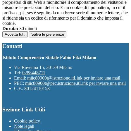
proprietari di siti Web a monitorare il comportamento dei visitatori e
misurare le prestazioni del sito. È un cookie di tipo pattern, in cui il
prefisso _pk_ses è seguito da una breve serie di numeri e lettere, che
si ritiene sia un codice di riferimento per il dominio che imposta il
cookie.
Durata:
30 minuti
Accetta tutti
Salva le preferenze
Contatti
Istituto Comprensivo Statale Fabio Filzi Milano
Via Ravenna 15, 20139 Milano
Tel:
0288448711
Email:
miic80900t@istruzione.it
Link per inviare una mail
PEC:
miic80900t@pec.istruzione.it
Link per inviare una mail
C.F.: 80124110158
Sezione Link Utili
Cookie policy
Note legali