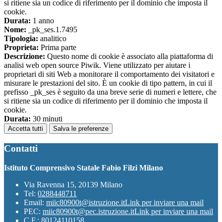
si ritiene sia un codice di riferimento per il dominio che imposta il
cookie.
Durata:
1 anno
Nome:
_pk_ses.1.7495
Tipologia:
analitico
Proprieta:
Prima parte
Descrizione:
Questo nome di cookie è associato alla piattaforma di
analisi web open source Piwik. Viene utilizzato per aiutare i
proprietari di siti Web a monitorare il comportamento dei visitatori e
misurare le prestazioni del sito. È un cookie di tipo pattern, in cui il
prefisso _pk_ses è seguito da una breve serie di numeri e lettere, che
si ritiene sia un codice di riferimento per il dominio che imposta il
cookie.
Durata:
30 minuti
Accetta tutti
Salva le preferenze
Contatti
Istituto Comprensivo Statale Fabio Filzi Milano
Via Ravenna 15, 20139 Milano
Tel:
0288448711
Email:
miic80900t@istruzione.it
Link per inviare una mail
PEC:
miic80900t@pec.istruzione.it
Link per inviare una mail
C.F.: 80124110158