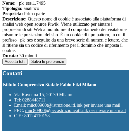
Nome:
_pk_ses.1.7495
Tipologia:
analitico
Proprieta:
Prima parte
Descrizione:
Questo nome di cookie è associato alla piattaforma di
analisi web open source Piwik. Viene utilizzato per aiutare i
proprietari di siti Web a monitorare il comportamento dei visitatori e
misurare le prestazioni del sito. È un cookie di tipo pattern, in cui il
prefisso _pk_ses è seguito da una breve serie di numeri e lettere, che
si ritiene sia un codice di riferimento per il dominio che imposta il
cookie.
Durata:
30 minuti
Accetta tutti
Salva le preferenze
Contatti
Istituto Comprensivo Statale Fabio Filzi Milano
Via Ravenna 15, 20139 Milano
Tel:
0288448711
Email:
miic80900t@istruzione.it
Link per inviare una mail
PEC:
miic80900t@pec.istruzione.it
Link per inviare una mail
C.F.: 80124110158